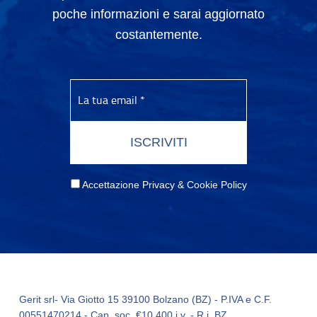
poche informazioni e sarai aggiornato
costantemente.
Accettazione Privacy & Cookie Policy
Gerit srl- Via Giotto 15 39100 Bolzano (BZ) - P.IVA e C.F.
00551470214 - Cap. soc. €10.400 i.v. - R.i. BZ