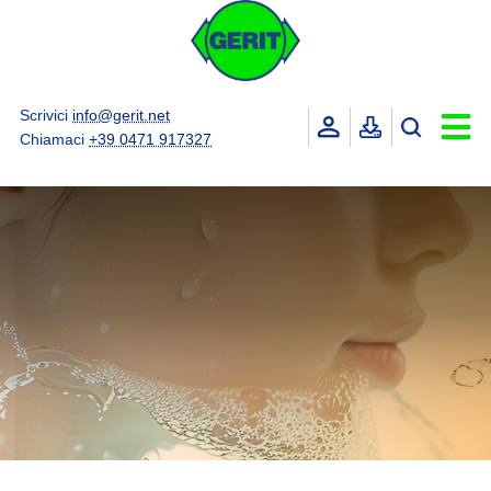
Scrivici
info@gerit.net
Chiamaci
+39 0471 917327