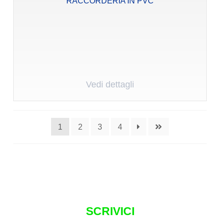
RACCORDERIA IN PVC
Vedi dettagli
1
2
3
4
SCRIVICI