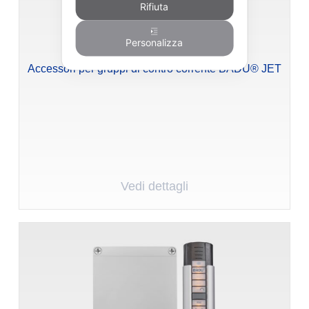
Rifiuta
MANIGLIONI
Personalizza
Accessori per gruppi di contro corrente BADU® JET
Vedi dettagli