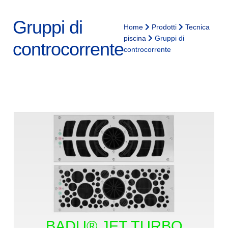
Gruppi di
Home
Prodotti
Tecnica
piscina
Gruppi di
controcorrente
controcorrente
BADU® JET TURBO