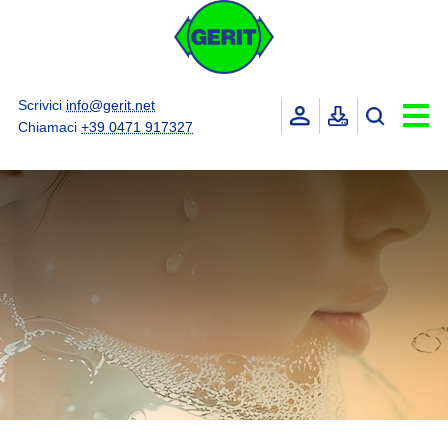
Scrivici
info@gerit.net
Chiamaci
+39 0471 917327