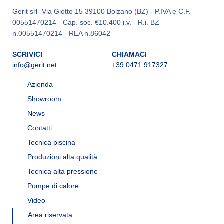
Gerit srl- Via Giotto 15 39100 Bolzano (BZ) - P.IVA e C.F.
00551470214 - Cap. soc. €10.400 i.v. - R.i. BZ
n.00551470214 - REA n.86042
SCRIVICI
CHIAMACI
info@gerit.net
+39 0471 917327
Azienda
Showroom
News
Contatti
Tecnica piscina
Produzioni alta qualità
Tecnica alta pressione
Pompe di calore
Video
Area riservata