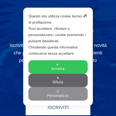
NEWSLETTER
✕
Questo sito utilizza cookie tecnici e
di profilazione.
Puoi accettare, rifiutare o
Iscriviti alla newsletter
personalizzare i cookie premendo i
pulsanti desiderati.
Iscriviti alla newsletter e riceverai tutte le novità
Chiudendo questa informativa
che pubblicheremo sul sito, sono sufficienti
continuerai senza accettare.
poche informazioni e sarai aggiornato
costantemente.
Accetta
Rifiuta
Personalizza