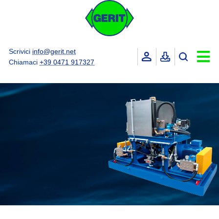
Scrivici
info@gerit.net
Chiamaci
+39 0471 917327