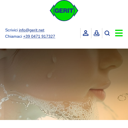
Scrivici
info@gerit.net
Chiamaci
+39 0471 917327